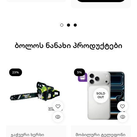
Ბოლოს Ნანახი Პროდუქტები
23%
5%
SOLD
OUT
Ჯაჭვური Ხერხი
Მობილური Ტელეფონი