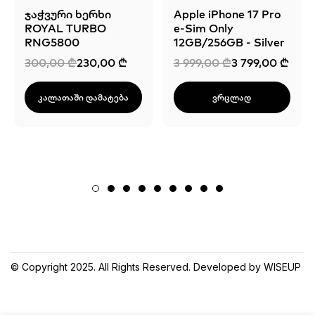
ჯაჭვური ხერხი
Apple iPhone 17 Pro
ROYAL TURBO
e-Sim Only
RNG5800
12GB/256GB - Silver
Original
Current
Original
Current
300,00
₾
230,00
₾
3 999,00
₾
3 799,00
₾
price
price
price
price
was:
is:
was:
is:
300,00 ₾.
230,00 ₾.
3
3
Კალათაში Დამატება
Ვრცლად
999,00 ₾.
799,00 ₾.
© Copyright 2025. All Rights Reserved. Developed by WISEUP